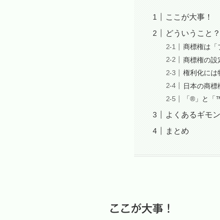
ここが大事！
どういうこと
商標権は「
商標権の設
権利化には
日本の商標
「®」と「
よくあるギモ
まとめ
ここが大事！