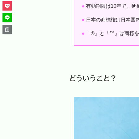
●
有効期限は10年で、延
●
日本の商標権は日本国
●
「®」と「™」は商標
どういうこと？